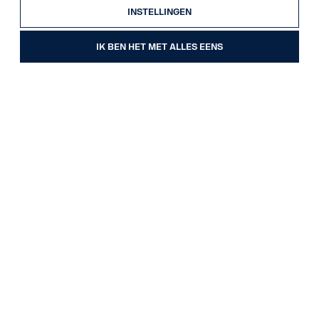
INSTELLINGEN
IK BEN HET MET ALLES EENS
26
Scania R 450 A4x2EB RETARDER MEGA
VOLUME PARK AIRCO
Order nr. 17486
Trekkers
20.04.2021
450 PK (331 kW)