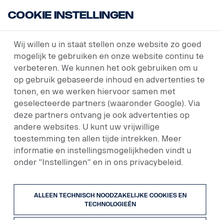
Cookie instellingen
USED VEHICLES
ZOEKEN
RESULTATENLIJST
Wij willen u in staat stellen onze website zo goed
mogelijk te gebruiken en onze website continu te
verbeteren. We kunnen het ook gebruiken om u
op gebruik gebaseerde inhoud en advertenties te
28 voertuigen
tonen, en we werken hiervoor samen met
geselecteerde partners (waaronder Google). Via
Trekkers
deze partners ontvang je ook advertenties op
andere websites. U kunt uw vrijwillige
toestemming ten allen tijde intrekken. Meer
Prijs oplopend
informatie en instellingsmogelijkheden vindt u
onder "Instellingen" en in ons privacybeleid.
ALLEEN TECHNISCH NOODZAKELIJKE COOKIES EN
TECHNOLOGIEËN